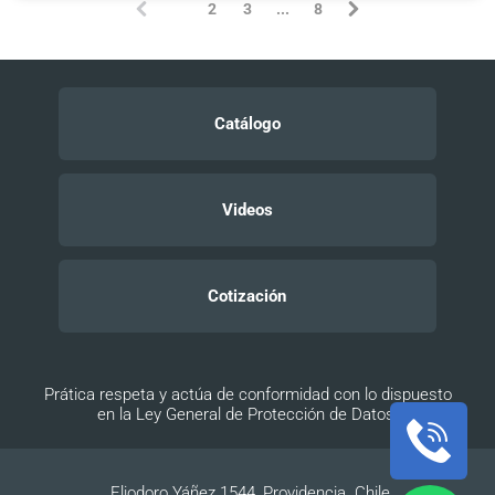
1
2
3
...
8
(
c
u
r
r
e
n
Catálogo
t
)
Videos
Cotización
Prática respeta y actúa de conformidad con lo dispuesto
en la Ley General de Protección de Datos.
Eliodoro Yáñez 1544, Providencia. Chile