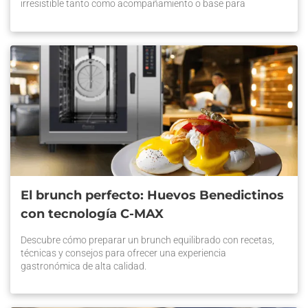
irresistible tanto como acompañamiento o base para
sándwiches gourmet. En el competitivo mercado de la
panificación en Chile, ofrecer este producto con alta calidad
puede […] La entrada Focaccia artesanal: Sabor italiano con el
Horno Forza STi se publicó primero en Prática Chile.
El brunch perfecto: Huevos Benedictinos
con tecnología C-MAX
Descubre cómo preparar un brunch equilibrado con recetas,
técnicas y consejos para ofrecer una experiencia
gastronómica de alta calidad.