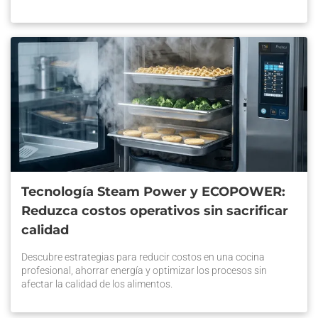
es solo una tendencia, sino una necesidad para sobrevivir. Por
eso, en Prática impulsamos una tecnología eficiente para una
cocina […] La entrada Prática: Tecnología eficiente para una
cocina con cero desperdicios se publicó primero en Prática
Chile.
Tecnología Steam Power y ECOPOWER:
Reduzca costos operativos sin sacrificar
calidad
Descubre estrategias para reducir costos en una cocina
profesional, ahorrar energía y optimizar los procesos sin
afectar la calidad de los alimentos.