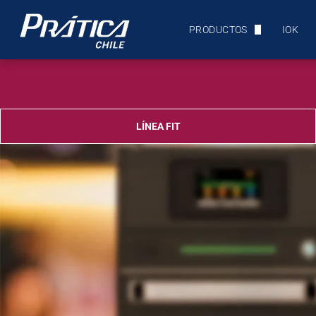
PRODUCTOS
IOK
ULTRACONGELADORES Y A
EQUIPOS DE PANADERÍA
HORNOS DE PANADERÍA
LÍNEA FIT
HORNOS COMBINADOS
SPEED OVENS