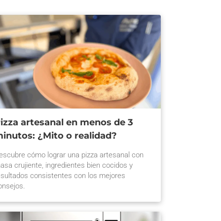
izza artesanal en menos de 3
inutos: ¿Mito o realidad?
escubre cómo lograr una pizza artesanal con
asa crujiente, ingredientes bien cocidos y
esultados consistentes con los mejores
onsejos.