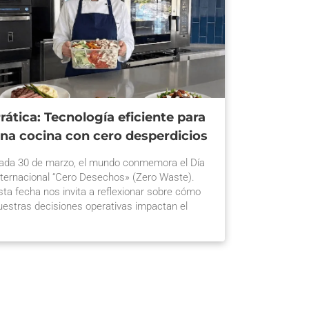
rática: Tecnología eficiente para
na cocina con cero desperdicios
ada 30 de marzo, el mundo conmemora el Día
nternacional “Cero Desechos» (Zero Waste).
sta fecha nos invita a reflexionar sobre cómo
uestras decisiones operativas impactan el
laneta. En el sector gastronómico, la eficiencia
o es solo una tendencia, sino una necesidad
ara sobrevivir. Por eso, en Prática impulsamos
na tecnología eficiente para una cocina […] La
ntrada Prática: Tecnología eficiente para una
ocina con cero desperdicios se publicó primero
n Prática Chile.