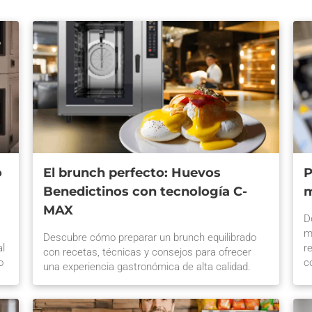
o
El brunch perfecto: Huevos
P
Benedictinos con tecnología C-
m
MAX
D
m
Descubre cómo preparar un brunch equilibrado
al
r
con recetas, técnicas y consejos para ofrecer
o
c
una experiencia gastronómica de alta calidad.
s