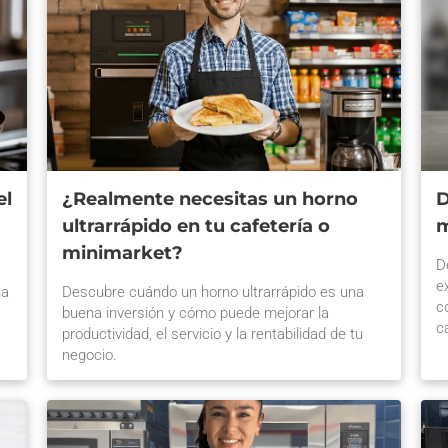
el
¿Realmente necesitas un horno
D
ultrarrápido en tu cafetería o
m
minimarket?
D
e
na
Descubre cuándo un horno ultrarrápido es una
c
buena inversión y cómo puede mejorar la
c
productividad, el servicio y la rentabilidad de tu
negocio.