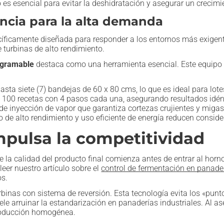
o es esencial para evitar la deshidratación y asegurar un crecim
ncia para la alta demanda
cíficamente diseñada para responder a los entornos más exigen
e turbinas de alto rendimiento.
ogramable
destaca como una herramienta esencial. Este equipo 
hasta siete (7) bandejas de 60 x 80 cms, lo que es ideal para lo
100 recetas con 4 pasos cada una, asegurando resultados idénti
de inyección de vapor que garantiza cortezas crujientes y migas
o de alto rendimiento y uso eficiente de energía reducen consid
mpulsa la competitividad
e la calidad del producto final comienza antes de entrar al horn
leer nuestro artículo sobre el
control de fermentación en panader
os.
inas con sistema de reversión. Esta tecnología evita los «punt
 arruinar la estandarización en panaderías industriales. Al aseg
producción homogénea.