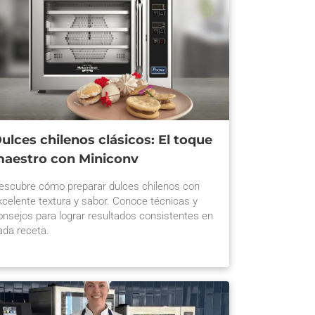
ulces chilenos clásicos: El toque
aestro con Miniconv
escubre cómo preparar dulces chilenos con
xcelente textura y sabor. Conoce técnicas y
onsejos para lograr resultados consistentes en
ada receta.