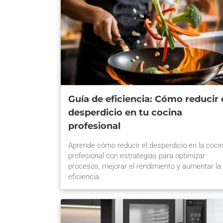
alta calidad puede […] La entrada Focaccia
artesanal: Sabor italiano con el Horno Forza STi
se publicó primero en Prática Chile.
Guía de eficiencia: Cómo reducir 
desperdicio en tu cocina
profesional
Aprende cómo reducir el desperdicio en la coci
profesional con estrategias para optimizar
procesos, mejorar el rendimiento y aumentar la
eficiencia.