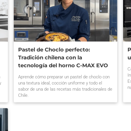
Pastel de Choclo perfecto:
P
Tradición chilena con la
u
tecnología del horno C-MAX EVO
C
I
s
Aprende cómo preparar un pastel de choclo con
E
y
una textura ideal, cocción uniforme y todo el
n
sabor de una de las recetas más tradicionales de
p
Chile.
n
p
u
e
c
e