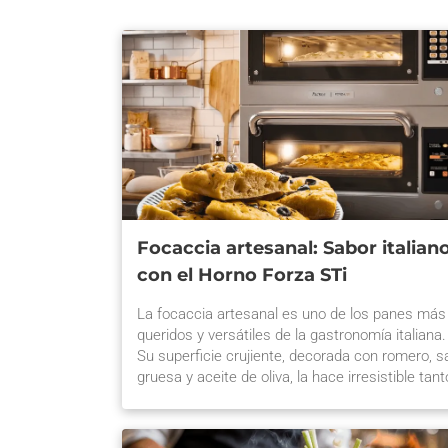
Focaccia artesanal: Sabor italian
con el Horno Forza STi
La focaccia artesanal es uno de los panes más
queridos y versátiles de la gastronomía italiana.
Su superficie crujiente, decorada con romero, s
gruesa y aceite de oliva, la hace irresistible tant
como acompañamiento o base para sándwiche
gourmet. En el competitivo mercado de la
panificación en Chile, ofrecer este producto con