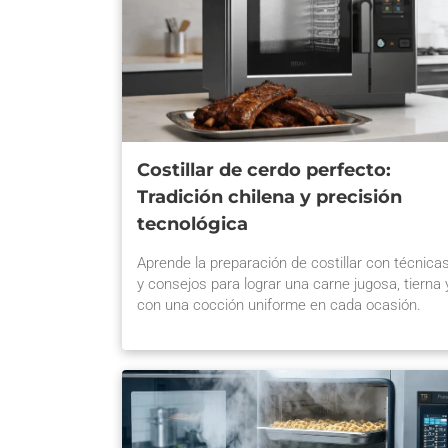
Costillar de cerdo perfecto:
Tradición chilena y precisión
tecnológica
Aprende la preparación de costillar con técnica
y consejos para lograr una carne jugosa, tierna 
con una cocción uniforme en cada ocasión.