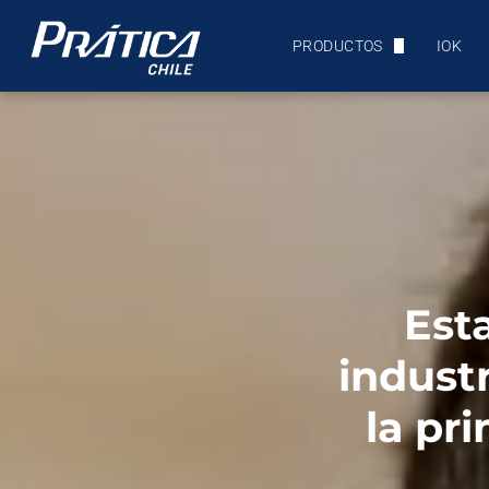
PRODUCTOS
IOK
ULTRACONGELADORES Y A
EQUIPOS DE PANADERÍA
HORNOS DE PANADERÍA
HORNOS COMBINADOS
SPEED OVENS
Est
indust
la pr