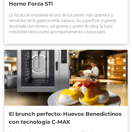
Horno Forza STi
La focaccia artesanal es uno de los panes más queridos y
versátiles de la gastronomía italiana. Su superficie crujiente,
decorada con romero, sal gruesa y aceite de oliva, la hace
irresistible tanto como acompañamiento o base para
sándwiches gourmet. En el competitivo mercado de la
panificación en Chile, ofrecer este producto con alta calidad
puede […] La entrada Focaccia artesanal: Sabor italiano con el
Horno Forza STi se publicó primero en Prática Chile.
El brunch perfecto: Huevos Benedictinos
con tecnología C-MAX