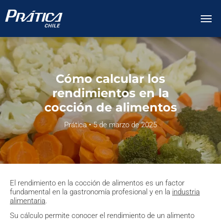
Cómo calcular los
rendimientos en la
cocción de alimentos
Prática • 5 de marzo de 2025
El rendimiento en la cocción de alimentos es un factor
fundamental en la gastronomía profesional y en la
industria
alimentaria
.
Su cálculo permite conocer el rendimiento de un alimento