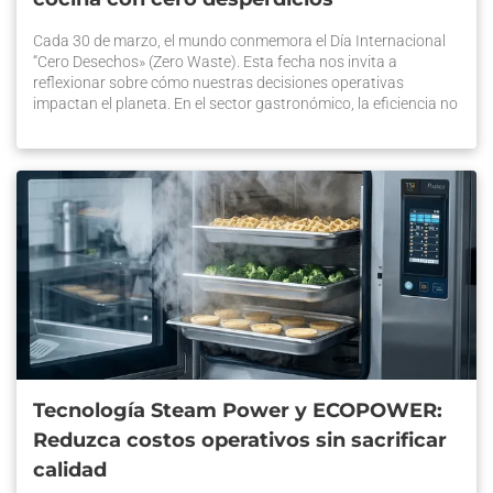
Cada 30 de marzo, el mundo conmemora el Día Internacional
“Cero Desechos» (Zero Waste). Esta fecha nos invita a
reflexionar sobre cómo nuestras decisiones operativas
impactan el planeta. En el sector gastronómico, la eficiencia no
es solo una tendencia, sino una necesidad para sobrevivir. Por
eso, en Prática impulsamos una tecnología eficiente para una
cocina […] La entrada Prática: Tecnología eficiente para una
cocina con cero desperdicios se publicó primero en Prática
Chile.
Tecnología Steam Power y ECOPOWER:
Reduzca costos operativos sin sacrificar
calidad