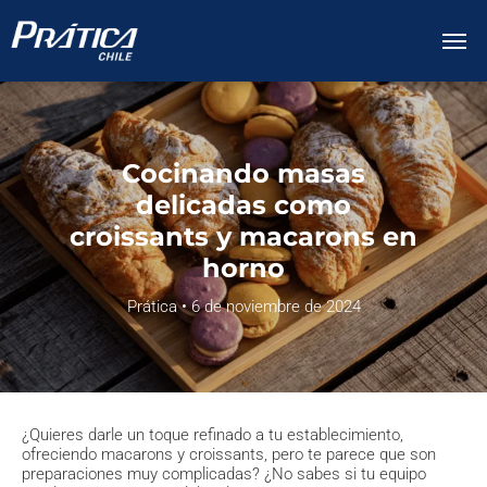
Cocinando masas
delicadas como
croissants y macarons en
horno
Prática • 6 de noviembre de 2024
¿Quieres darle un toque refinado a tu establecimiento,
ofreciendo macarons y croissants, pero te parece que son
preparaciones muy complicadas? ¿No sabes si tu equipo