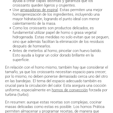
ayuda a crear capas distintas y garantiza que los
croissants queden ligeros y crujientes.
Use
amasadoras de espiral
. Estas permiten una mejor
homogeneización de los ingredientes, incluyendo una
mayor hidratación, logrando el punto ideal con menor
calentamiento de la masa.
Como los croissants son productos delicados, es
fundamental utilizar papel de horno o grasa vegetal
hidrogenada. Estas medidas no solo evitan que se peguen,
sino que además facilitan la eliminación de los residuos
después de hornearlos.
Antes de meterlos al horno, pincelar con huevo batido.
Esto ayuda a lograr un color dorado brillante en la
superficie.
En relación con el horno mismo, también hay que considerar el
tamaño, ya que los croissants necesitan espacio para crecer;
por lo mismo, no deben ponerse demasiado cerca uno del otro
en las bandejas. El tema del espacio adecuado también es
crucial para la circulación del calor. Esta asegura una cocción
uniforme, especialmente en
hornos de convección
forzada por
turbina (turbo).
En resumen: aunque estas recetas son complejas, cocinar
masas delicadas como estas es posible. Los hornos Prática
permiten almacenar y programar recetas, de manera que