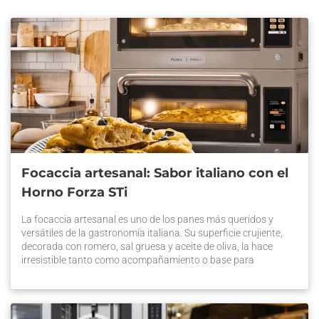
Focaccia artesanal: Sabor italiano con el
Horno Forza STi
La focaccia artesanal es uno de los panes más queridos y
versátiles de la gastronomía italiana. Su superficie crujiente,
decorada con romero, sal gruesa y aceite de oliva, la hace
irresistible tanto como acompañamiento o base para
sándwiches gourmet. En el competitivo mercado de la
panificación en Chile, ofrecer este producto con alta calidad
puede […] La entrada Focaccia artesanal: Sabor italiano con el
Horno Forza STi se publicó primero en Prática Chile.