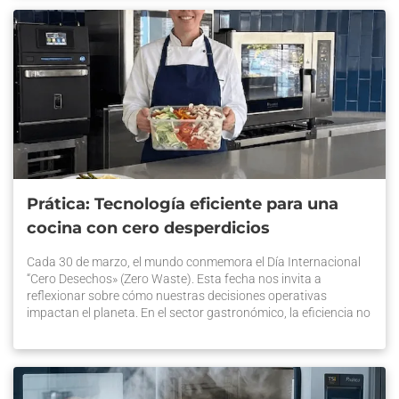
Prática: Tecnología eficiente para una
cocina con cero desperdicios
Cada 30 de marzo, el mundo conmemora el Día Internacional
“Cero Desechos» (Zero Waste). Esta fecha nos invita a
reflexionar sobre cómo nuestras decisiones operativas
impactan el planeta. En el sector gastronómico, la eficiencia no
es solo una tendencia, sino una necesidad para sobrevivir. Por
eso, en Prática impulsamos una tecnología eficiente para una
cocina […] La entrada Prática: Tecnología eficiente para una
cocina con cero desperdicios se publicó primero en Prática
Chile.