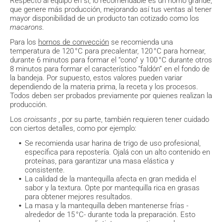
Respecto al equipo en sí, lo recomendable es un horno grande,
que genere más producción, mejorando así tus ventas al tener
mayor disponibilidad de un producto tan cotizado como los
macarons
.
Para los
hornos de convección
se recomienda una
temperatura de 120 °C para precalentar, 120 °C para hornear,
durante 6 minutos para formar el “cono” y 100 °C durante otros
8 minutos para formar el característico “faldón” en el fondo de
la bandeja. Por supuesto, estos valores pueden variar
dependiendo de la materia prima, la receta y los procesos.
Todos deben ser probados previamente por quienes realizan la
producción.
Los
croissants
, por su parte, también requieren tener cuidado
con ciertos detalles, como por ejemplo:
Se recomienda usar harina de trigo de uso profesional,
específica para repostería. Ojalá con un alto contenido en
proteínas, para garantizar una masa elástica y
consistente.
La calidad de la mantequilla afecta en gran medida el
sabor y la textura. Opte por mantequilla rica en grasas
para obtener mejores resultados.
La masa y la mantequilla deben mantenerse frías -
alrededor de 15 °C- durante toda la preparación. Esto