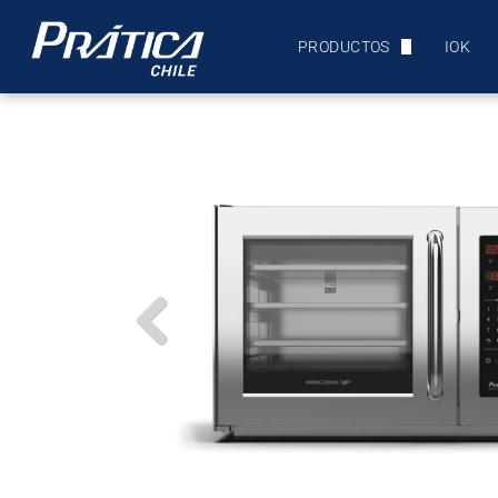
PRODUCTOS
IOK
ULTRACONGELADORES Y A
EQUIPOS DE PANADERÍA
HORNOS DE PANADERÍA
HORNOS COMBINADOS
SPEED OVENS