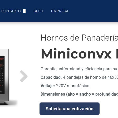
CONTACTO
BLOG
EMPRESA
BATIDORES
COTIZACIÓN
ABATIDORES DE TEMPERATURA
DEMOSTRACIONES Y CAPACITACIONES
ACCESORIOS
CÁMARAS DE FERMENTACIÓN
Hornos de Panaderí
ASISTENCIA TÉCNICA
HORNOS PARA PUNTO DE VENDA
Miniconvx 
LÍNEA ÉTICA
HORNOS DE CONVECCIÓN
LÍNEA C-MAX EVO
HORNOS DE PISO
LÍNEA TSI
LÍNEA FIT
Garantie uniformidad y eficiencia para su
LINEA VITRINA
BRAVE
HORNO PARA PIZZA
Capacidad:
4 bandejas de horno de 46x3
Voltaje:
220V monofásico.
ACCESORIOS
LÍNEA GOURMET
ACCESORIOS
Dimensiones (alto × ancho × profundidad
ACCESORIOS
Solicita una cotización