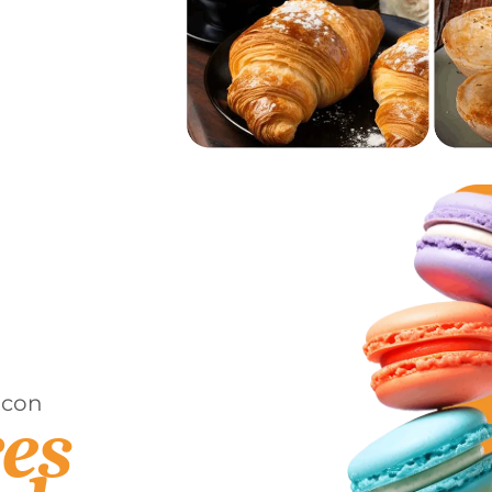
 con
es