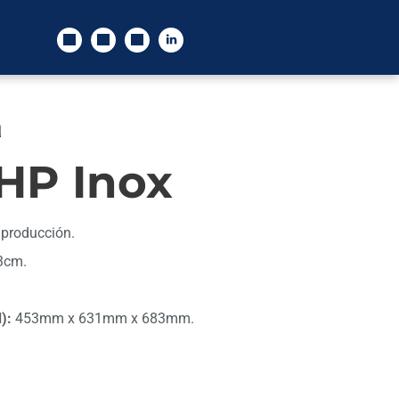
a
HP Inox
 producción.
3cm.
):
453mm x 631mm x 683mm.